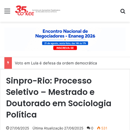
Menu
P
Voto em Lula é defesa da ordem democrática
Sinpro-Rio: Processo
Seletivo – Mestrado e
Doutorado em Sociologia
Política
27/06/2025
Última Atualização 27/06/2025
0
531