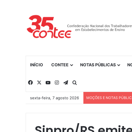
INÍCIO
CONTEE
NOTAS PÚBLICAS
N
Facebook
X
YouTube
Instagram
Telegram
Procurar por
sexta-feira, 7 agosto 2026
MOÇÕES E NOTAS PÚBLI
Sinpro/RS emite