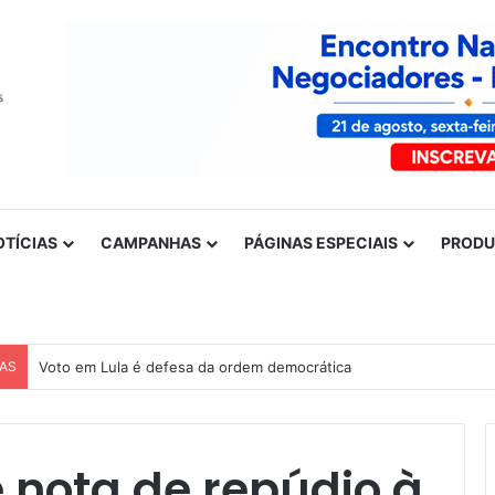
OTÍCIAS
CAMPANHAS
PÁGINAS ESPECIAIS
PROD
CAS
Voto em Lula é defesa da ordem democrática
 nota de repúdio à