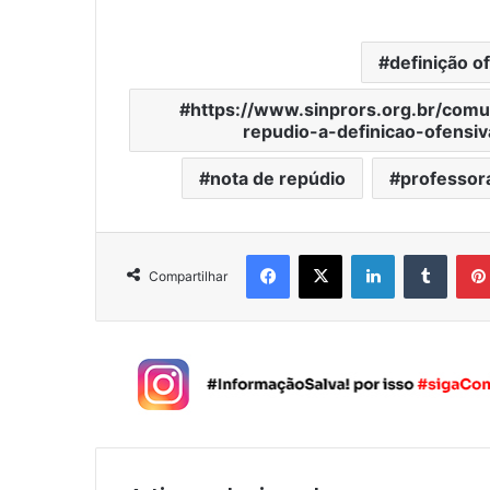
definição o
https://www.sinprors.org.br/comu
repudio-a-definicao-ofensi
nota de repúdio
professor
Facebook
X
Linkedin
Tumblr
Compartilhar