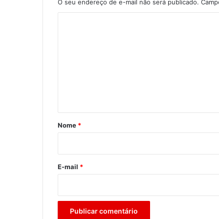
O seu endereço de e-mail não será publicado.
Campo
C
o
m
e
n
t
á
r
Nome
*
i
o
*
E-mail
*