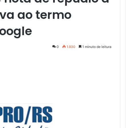
iva ao termo
Google
0
1.930
1 minuto de leitura