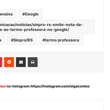
fensiva
Google
nicacao/noticias/sinpro-rs-emite-nota-de-
va-ao-termo-professora-no-google/
a
Sinpro/RS
termo professora
Pinterest
Reddit
Compartilhar via e-mail
Imprimir