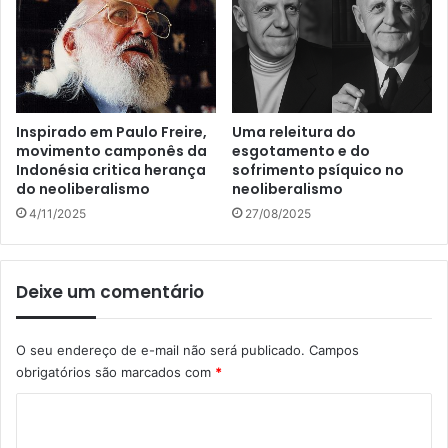
Inspirado em Paulo Freire,
Uma releitura do
movimento camponês da
esgotamento e do
Indonésia critica herança
sofrimento psíquico no
do neoliberalismo
neoliberalismo
4/11/2025
27/08/2025
Deixe um comentário
O seu endereço de e-mail não será publicado.
Campos
obrigatórios são marcados com
*
C
o