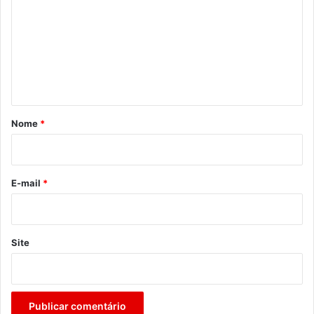
m
e
n
t
á
r
Nome
*
i
o
*
E-mail
*
Site