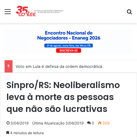
Menu
P
Nota de solidariedade ao povo venezuelano
Sinpro/RS: Neoliberalismo
leva à morte as pessoas
que não são lucrativas
3/06/2019
Última Atualização 3/06/2019
0
309
4 minutos de leitura