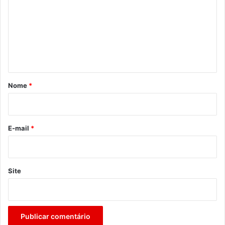
m
e
n
t
á
r
Nome
*
i
o
*
E-mail
*
Site