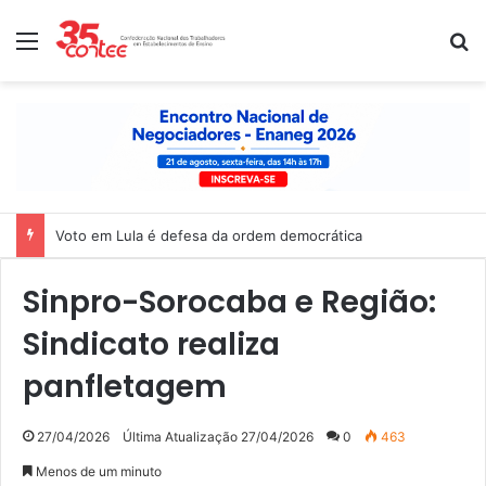
Menu
P
Voto em Lula é defesa da ordem democrática
Sinpro-Sorocaba e Região:
Sindicato realiza
panfletagem
27/04/2026
Última Atualização 27/04/2026
0
463
Menos de um minuto