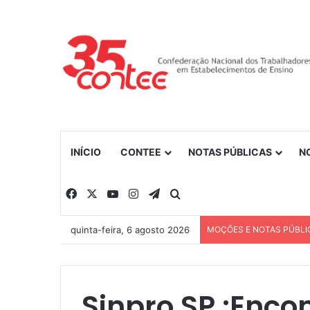
INÍCIO
CONTEE
NOTAS PÚBLICAS
N
Facebook
X
YouTube
Instagram
Telegram
Procurar por
quinta-feira, 6 agosto 2026
MOÇÕES E NOTAS PÚBLI
Sinpro SP :Encon