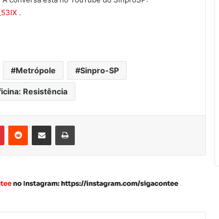
_
53IX
.
Metrópole
Sinpro-SP
icina: Resistência
Pinterest
Reddit
Compartilhar via e-mail
Imprimir