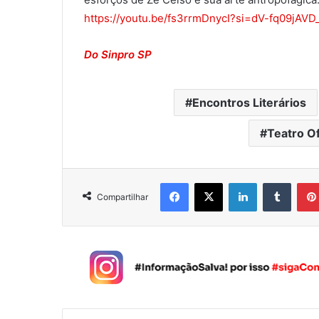
https://youtu.be/
fs3rrmDnycI?si=dV-fq09jAVD
Do Sinpro SP
Encontros Literários
Teatro Of
Facebook
X
Linkedin
Tumblr
Compartilhar