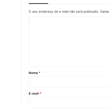
O seu endereço de e-mail não será publicado.
Campo
C
o
m
e
n
t
á
r
Nome
*
i
o
*
E-mail
*