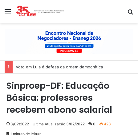
Menu
P
Voto em Lula é defesa da ordem democrática
Sinproep-DF: Educação
Básica: professores
recebem abono salarial
3/02/2022
Última Atualização 3/02/2022
0
423
1 minuto de leitura