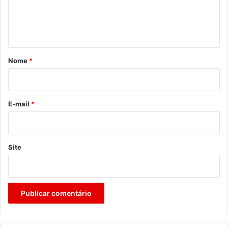
n
t
á
r
Nome
*
i
o
*
E-mail
*
Site