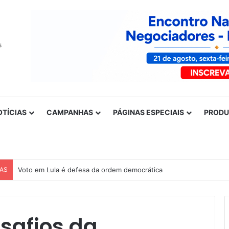
OTÍCIAS
CAMPANHAS
PÁGINAS ESPECIAIS
PROD
CAS
Voto em Lula é defesa da ordem democrática
safios da