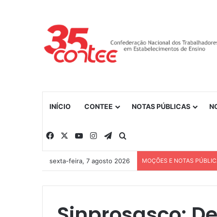
INÍCIO
CONTEE
NOTAS PÚBLICAS
N
Facebook
X
YouTube
Instagram
Telegram
Procurar por
sexta-feira, 7 agosto 2026
MOÇÕES E NOTAS PÚBLI
Sinprosasco: De