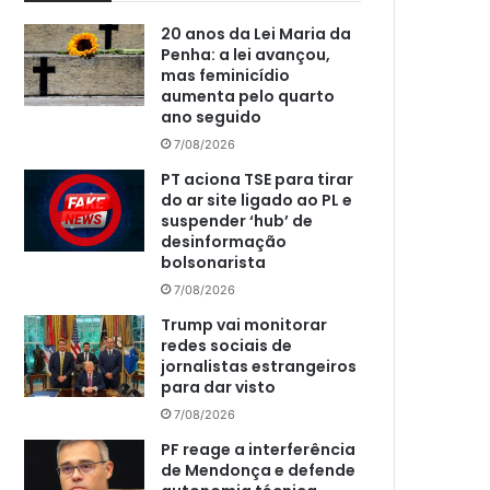
20 anos da Lei Maria da
Penha: a lei avançou,
mas feminicídio
aumenta pelo quarto
ano seguido
7/08/2026
PT aciona TSE para tirar
do ar site ligado ao PL e
suspender ‘hub’ de
desinformação
bolsonarista
7/08/2026
Trump vai monitorar
redes sociais de
jornalistas estrangeiros
para dar visto
7/08/2026
PF reage a interferência
de Mendonça e defende