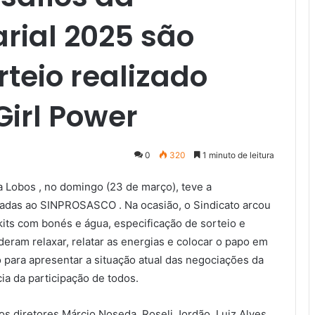
ial 2025 são
rteio realizado
Girl Power
0
320
1 minuto de leitura
la Lobos , no domingo (23 de março), teve a
iadas ao SINPROSASCO . Na ocasião, o Sindicato arcou
kits com bonés e água, especificação de sorteio e
eram relaxar, relatar as energias e colocar o papo em
 para apresentar a situação atual das negociações da
ia da participação de todos.
s diretores Márcio Noseda, Roseli Jordão, Luiz Alves,