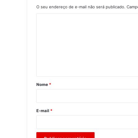
O seu endereço de e-mail não será publicado.
Campo
C
o
m
e
n
t
á
r
Nome
*
i
o
*
E-mail
*