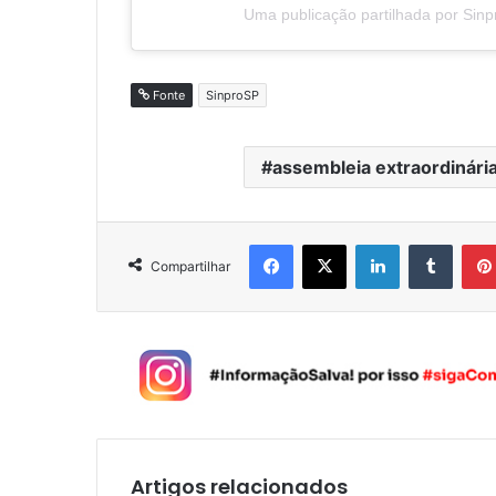
Uma publicação partilhada por Sin
Fonte
SinproSP
assembleia extraordinári
Facebook
X
Linkedin
Tumblr
Compartilhar
Artigos relacionados