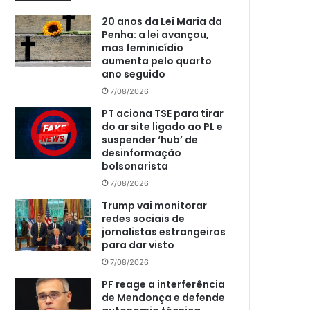
20 anos da Lei Maria da
Penha: a lei avançou,
mas feminicídio
aumenta pelo quarto
ano seguido
7/08/2026
PT aciona TSE para tirar
do ar site ligado ao PL e
suspender ‘hub’ de
desinformação
bolsonarista
7/08/2026
Trump vai monitorar
redes sociais de
jornalistas estrangeiros
para dar visto
7/08/2026
PF reage a interferência
de Mendonça e defende