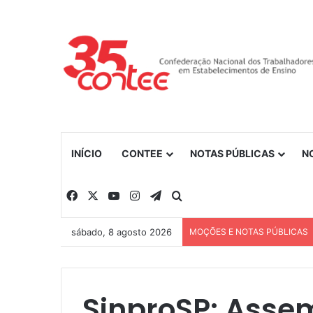
INÍCIO
CONTEE
NOTAS PÚBLICAS
N
Facebook
X
YouTube
Instagram
Telegram
Procurar por
sábado, 8 agosto 2026
MOÇÕES E NOTAS PÚBLICAS
SinproSP: Asse