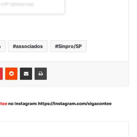
proSP (@sinprosp)
a
associados
Sinpro/SP
Pinterest
Reddit
Compartilhar via e-mail
Imprimir