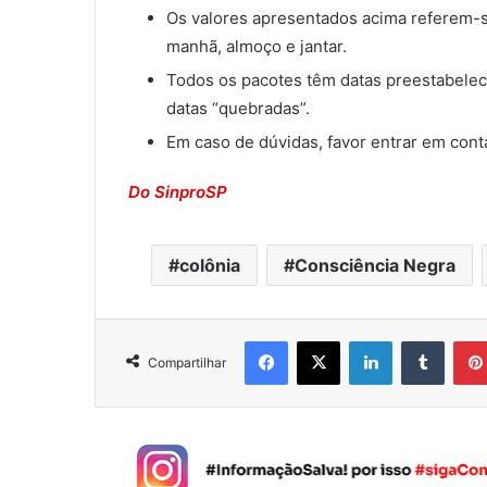
Os valores apresentados acima referem-s
manhã, almoço e jantar.
Todos os pacotes têm datas preestabeleci
datas “quebradas”.
Em caso de dúvidas, favor entrar em cont
Do SinproSP
colônia
Consciência Negra
Facebook
X
Linkedin
Tumblr
Compartilhar