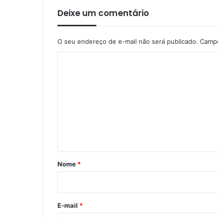
Deixe um comentário
O seu endereço de e-mail não será publicado.
Campo
C
o
m
e
n
t
á
r
Nome
*
i
o
*
E-mail
*