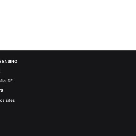
 ENSINO
E
lia, DF
78
os sites