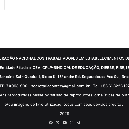
ERAÇÃO NACIONAL DOS TRABALHADORES EM ESTABELECIMENTOS DE
Entidade Filiada a: CEA, CPLP-SINDICAL DE EDUCAÇÃO, DIEESE, FISE, I
Bancário Sul - Quadra 1, Bloco K, 15º andar Ed. Seguradoras, Asa Sul, Brasí
EP: 70093-900 - secretariacontee@gmail.com.br - Tel: +55 61 3226 12
ens reproduzidas nesse portal são de reproduções jornalísticas de outr
e/ou imagens de livre utilização, todas com seus devidos créditos.
2026
Facebook
X
YouTube
Instagram
Telegram