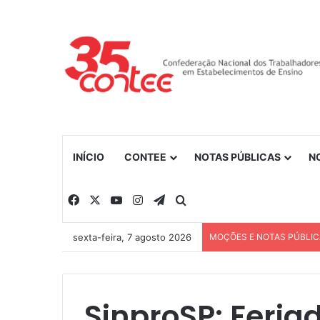
INÍCIO
CONTEE
NOTAS PÚBLICAS
N
Facebook
X
YouTube
Instagram
Telegram
Procurar por
sexta-feira, 7 agosto 2026
MOÇÕES E NOTAS PÚBLI
SinproSP: Feria