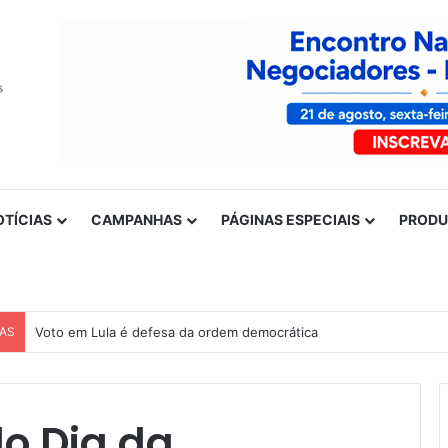
OTÍCIAS
CAMPANHAS
PÁGINAS ESPECIAIS
PROD
CAS
Voto em Lula é defesa da ordem democrática
do Dia da