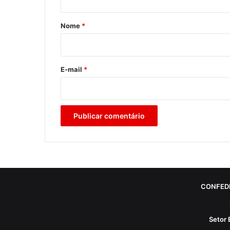
á
r
Nome
*
i
o
*
E-mail
*
CONFED
Setor 