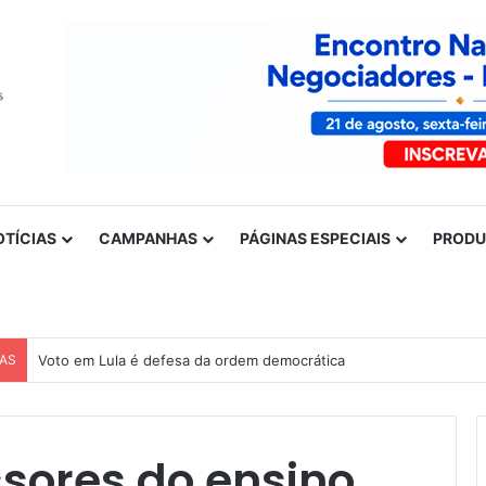
OTÍCIAS
CAMPANHAS
PÁGINAS ESPECIAIS
PROD
CAS
Voto em Lula é defesa da ordem democrática
ssores do ensino