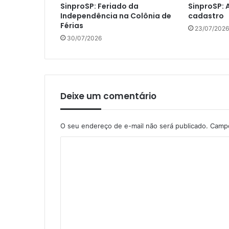
SinproSP: Feriado da
SinproSP: 
Independência na Colônia de
cadastro
Férias
23/07/2026
30/07/2026
Deixe um comentário
O seu endereço de e-mail não será publicado.
Campo
C
o
m
e
n
t