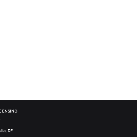
 ENSINO
E
lia, DF