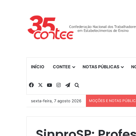
INÍCIO
CONTEE
NOTAS PÚBLICAS
N
Facebook
X
YouTube
Instagram
Telegram
Procurar por
sexta-feira, 7 agosto 2026
MOÇÕES E NOTAS PÚBLI
SinproSP: Profe