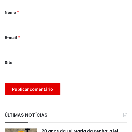
á
r
Nome
*
i
o
*
E-mail
*
Site
ÚLTIMAS NOTÍCIAS
20 anos da Lei Maria da Penha: a lei