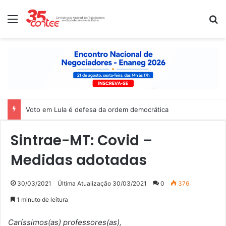
Menu
P
Voto em Lula é defesa da ordem democrática
Sintrae-MT: Covid –
Medidas adotadas
30/03/2021
Última Atualização 30/03/2021
0
376
1 minuto de leitura
Caríssimos(as) professores(as),