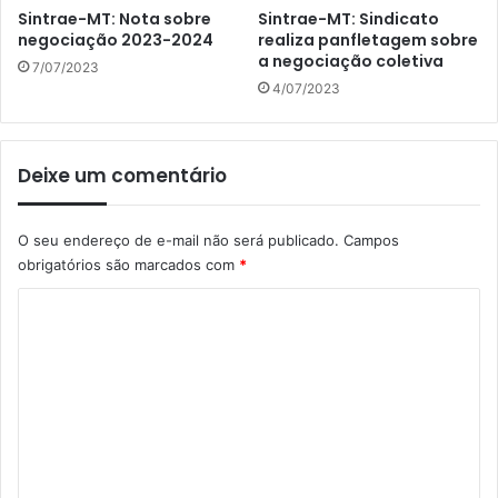
Sintrae-MT: Nota sobre
Sintrae-MT: Sindicato
negociação 2023-2024
realiza panfletagem sobre
a negociação coletiva
7/07/2023
4/07/2023
Deixe um comentário
O seu endereço de e-mail não será publicado.
Campos
obrigatórios são marcados com
*
C
o
m
e
n
t