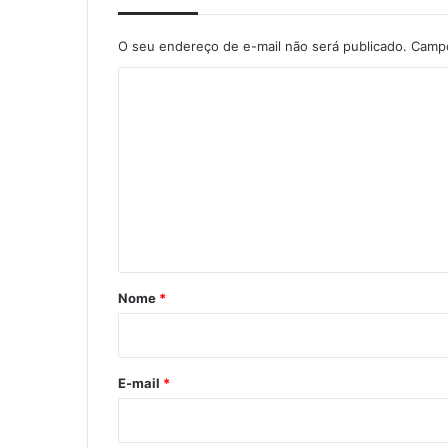
O seu endereço de e-mail não será publicado.
Campo
C
o
m
e
n
t
á
r
Nome
*
i
o
*
E-mail
*