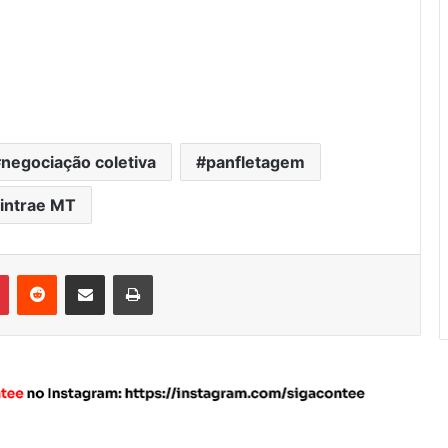
negociação coletiva
panfletagem
intrae MT
Pinterest
Reddit
Compartilhar via e-mail
Imprimir