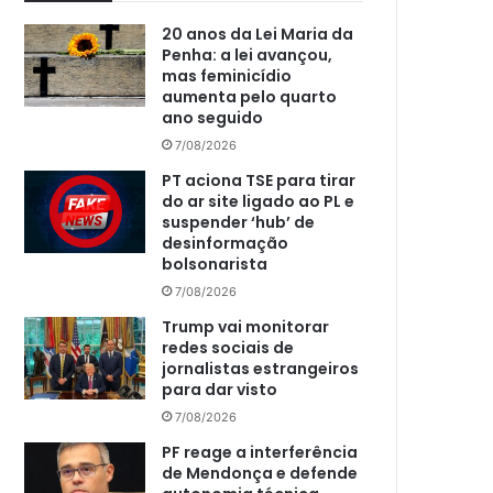
20 anos da Lei Maria da
Penha: a lei avançou,
mas feminicídio
aumenta pelo quarto
ano seguido
7/08/2026
PT aciona TSE para tirar
do ar site ligado ao PL e
suspender ‘hub’ de
desinformação
bolsonarista
7/08/2026
Trump vai monitorar
redes sociais de
jornalistas estrangeiros
para dar visto
7/08/2026
PF reage a interferência
de Mendonça e defende