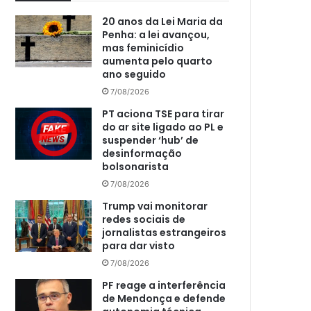
20 anos da Lei Maria da
Penha: a lei avançou,
mas feminicídio
aumenta pelo quarto
ano seguido
7/08/2026
PT aciona TSE para tirar
do ar site ligado ao PL e
suspender ‘hub’ de
desinformação
bolsonarista
7/08/2026
Trump vai monitorar
redes sociais de
jornalistas estrangeiros
para dar visto
7/08/2026
PF reage a interferência
de Mendonça e defende