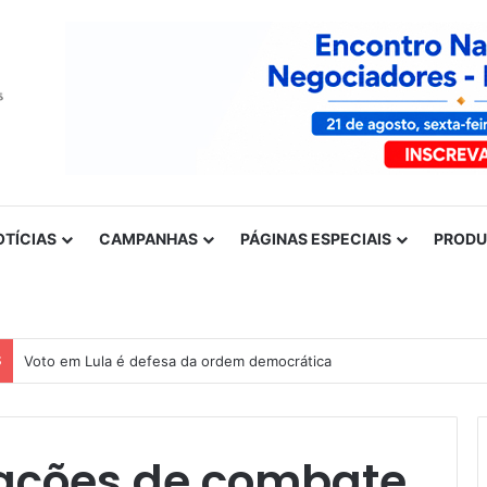
OTÍCIAS
CAMPANHAS
PÁGINAS ESPECIAIS
PROD
S
Nota de solidariedade ao povo venezuelano
 ações de combate