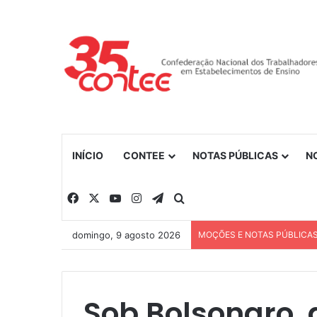
INÍCIO
CONTEE
NOTAS PÚBLICAS
N
Facebook
X
YouTube
Instagram
Telegram
Procurar por
domingo, 9 agosto 2026
MOÇÕES E NOTAS PÚBLICA
Sob Bolsonaro,