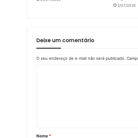
2/07/2026
Deixe um comentário
O seu endereço de e-mail não será publicado.
Campo
C
o
m
e
n
t
á
r
Nome
*