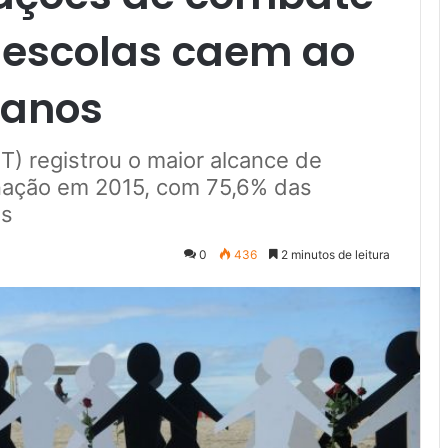
 escolas caem ao
 anos
T) registrou o maior alcance de
inação em 2015, com 75,6% das
as
0
436
2 minutos de leitura