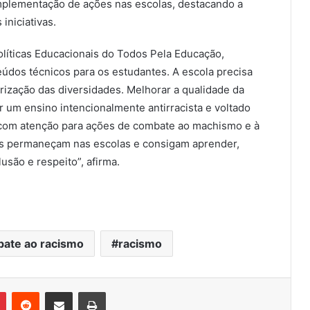
mplementação de ações nas escolas, destacando a
iniciativas.
olíticas Educacionais do Todos Pela Educação,
eúdos técnicos para os estudantes. A escola precisa
rização das diversidades. Melhorar a qualidade da
 um ensino intencionalmente antirracista e voltado
ar com atenção para ações de combate ao machismo e à
ns permaneçam nas escolas e consigam aprender,
usão e respeito”, afirma.
ate ao racismo
racismo
Pinterest
Reddit
Compartilhar via e-mail
Imprimir