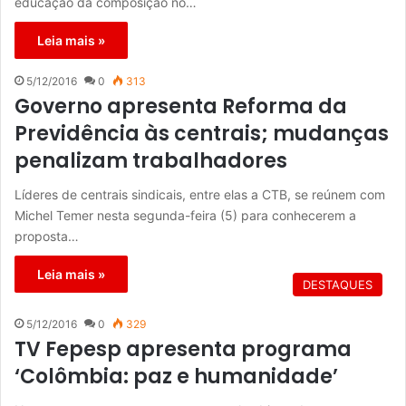
educação da composição no…
Leia mais »
5/12/2016
0
313
Governo apresenta Reforma da
Previdência às centrais; mudanças
penalizam trabalhadores
Líderes de centrais sindicais, entre elas a CTB, se reúnem com
Michel Temer nesta segunda-feira (5) para conhecerem a
proposta…
Leia mais »
DESTAQUES
5/12/2016
0
329
TV Fepesp apresenta programa
‘Colômbia: paz e humanidade’