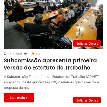
Notícias Gerais
11/05/2018
0
364
Subcomissão apresenta primeira
versão do Estatuto do Trabalho
A Subcomissão Temporária do Estatuto do Trabalho (CDHET)
apresentou nesta quinta-feira (10) o relatório que formaliza a
proposta da nova…
Leia mais »
Notícias Gerais