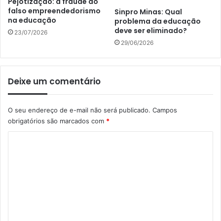
Pejotização: a fraude do
falso empreendedorismo
Sinpro Minas: Qual
na educação
problema da educação
deve ser eliminado?
23/07/2026
29/06/2026
Deixe um comentário
O seu endereço de e-mail não será publicado.
Campos
obrigatórios são marcados com
*
C
o
m
e
n
t