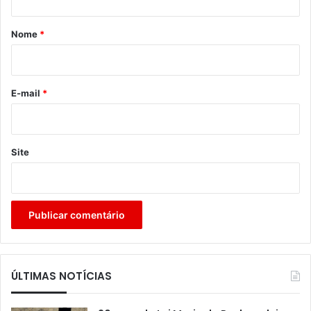
á
r
Nome
*
i
o
*
E-mail
*
Site
ÚLTIMAS NOTÍCIAS