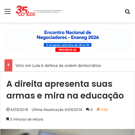
Menu
P
Nota de solidariedade ao povo venezuelano
A direita apresenta suas
armas e mira na educação
4/09/2018
Última Atualização 4/09/2018
0
426
3 minutos de leitura