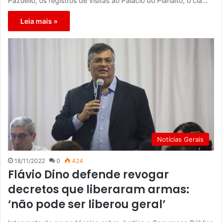
Pazuello, os registros de visitas ao Palácio do Planalto, o clã…
Leia mais »
Notícias Gerais
18/11/2022
0
424
Flávio Dino defende revogar
decretos que liberaram armas:
‘não pode ser liberou geral’