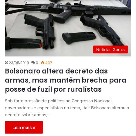
Notícias Gerais
23/05/2019
0
437
Bolsonaro altera decreto das
armas, mas mantém brecha para
posse de fuzil por ruralistas
Sob forte pressão de políticos no Congresso Nacional,
governadores e especialistas no tema, Jair Bolsonaro alterou o
decreto sobre armas,…
Leia mais »