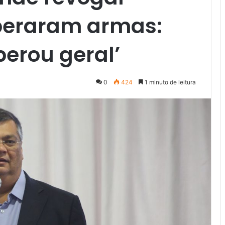
iberaram armas:
berou geral’
0
424
1 minuto de leitura