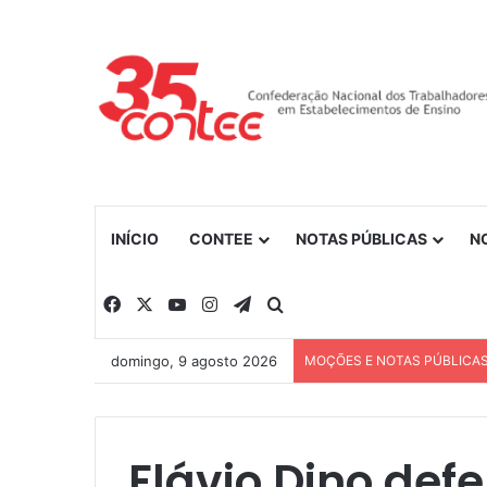
INÍCIO
CONTEE
NOTAS PÚBLICAS
N
Facebook
X
YouTube
Instagram
Telegram
Procurar por
domingo, 9 agosto 2026
MOÇÕES E NOTAS PÚBLICA
Flávio Dino def