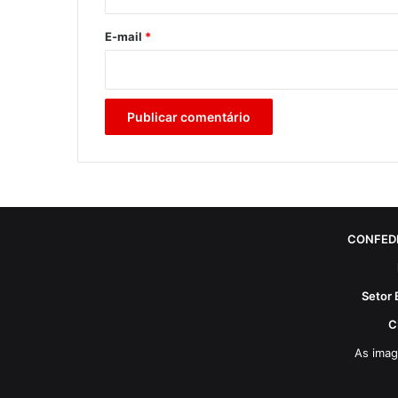
o
*
E-mail
*
CONFED
Setor 
C
As imag