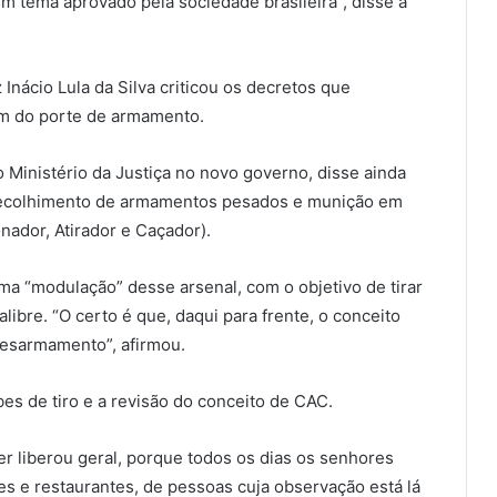
m tema aprovado pela sociedade brasileira”, disse a
 Inácio Lula da Silva criticou os decretos que
ém do porte de armamento.
o Ministério da Justiça no novo governo, disse ainda
 recolhimento de armamentos pesados e munição em
ador, Atirador e Caçador).
uma “modulação” desse arsenal, com o objetivo de tirar
libre. “O certo é que, daqui para frente, o conceito
desarmamento”, afirmou.
s de tiro e a revisão do conceito de CAC.
r liberou geral, porque todos os dias os senhores
es e restaurantes, de pessoas cuja observação está lá