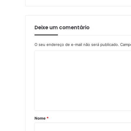
Deixe um comentário
O seu endereço de e-mail não será publicado.
Campo
C
o
m
e
n
t
á
r
Nome
*
i