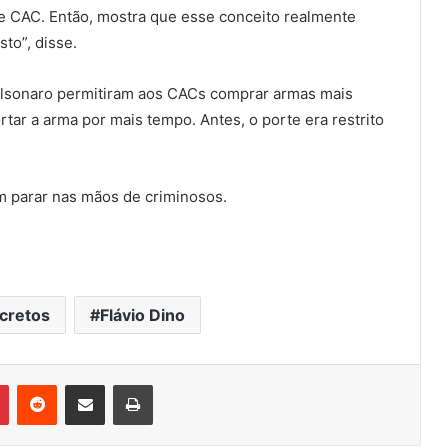
de CAC. Então, mostra que esse conceito realmente
to”, disse.
lsonaro permitiram aos CACs comprar armas mais
ar a arma por mais tempo. Antes, o porte era restrito
m parar nas mãos de criminosos.
cretos
Flávio Dino
Pinterest
Reddit
Compartilhar via e-mail
Imprimir