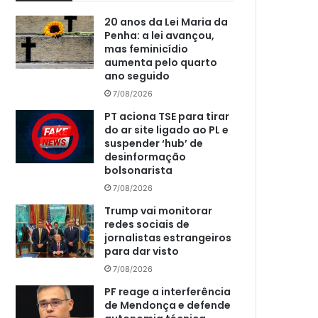
20 anos da Lei Maria da
Penha: a lei avançou,
mas feminicídio
aumenta pelo quarto
ano seguido
7/08/2026
PT aciona TSE para tirar
do ar site ligado ao PL e
suspender ‘hub’ de
desinformação
bolsonarista
7/08/2026
Trump vai monitorar
redes sociais de
jornalistas estrangeiros
para dar visto
7/08/2026
PF reage a interferência
de Mendonça e defende