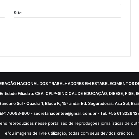
Site
ERAÇÃO NACIONAL DOS TRABALHADORES EM ESTABELECIMENTOS DE
Entidade Filiada a: CEA, CPLP-SINDICAL DE EDUCAÇÃO, DIEESE, FISE, I
Bancário Sul - Quadra 1, Bloco K, 15º andar Ed. Seguradoras, Asa Sul, Brasí
EP: 70093-900 - secretariacontee@gmail.com.br - Tel: +55 61 3226 12
ens reproduzidas nesse portal são de reproduções jornalísticas de outr
e/ou imagens de livre utilização, todas com seus devidos créditos.