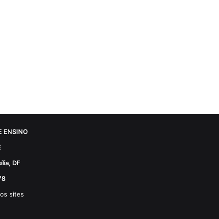
 ENSINO
E
lia, DF
78
os sites