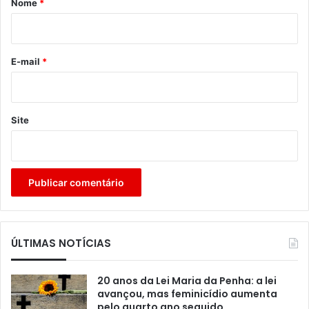
Nome
*
i
o
*
E-mail
*
Site
ÚLTIMAS NOTÍCIAS
20 anos da Lei Maria da Penha: a lei
avançou, mas feminicídio aumenta
pelo quarto ano seguido