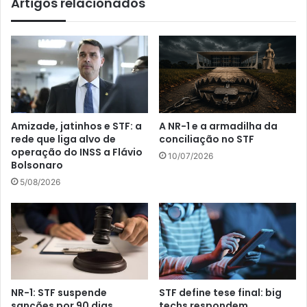
Artigos relacionados
Amizade, jatinhos e STF: a
A NR-1 e a armadilha da
rede que liga alvo de
conciliação no STF
operação do INSS a Flávio
10/07/2026
Bolsonaro
5/08/2026
NR-1: STF suspende
STF define tese final: big
sanções por 90 dias
techs respondem