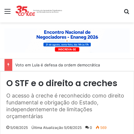
Menu
P
Nota de solidariedade ao povo venezuelano
O STF e o direito a creches
O acesso à creche é reconhecido como direito
fundamental e obrigação do Estado,
independentemente de limitações
orçamentárias
5/08/2025
Última Atualização 5/08/2025
0
569