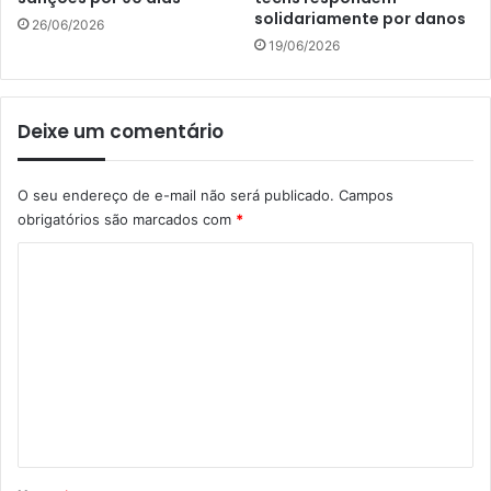
solidariamente por danos
26/06/2026
19/06/2026
Deixe um comentário
O seu endereço de e-mail não será publicado.
Campos
obrigatórios são marcados com
*
C
o
m
e
n
t
á
r