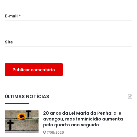
o
*
E-mail
*
Site
ÚLTIMAS NOTÍCIAS
20 anos da Lei Maria da Penha: a lei
avançou, mas feminicídio aumenta
pelo quarto ano seguido
7/08/2026