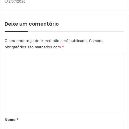
2/07/2026
Deixe um comentário
O seu endereço de e-mail não será publicado.
Campos
obrigatórios são marcados com
*
C
o
m
e
n
t
á
r
Nome
*
i