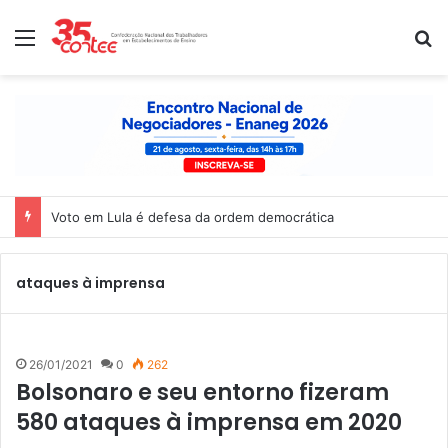
Menu
P
Voto em Lula é defesa da ordem democrática
ataques à imprensa
26/01/2021
0
262
Bolsonaro e seu entorno fizeram
580 ataques à imprensa em 2020