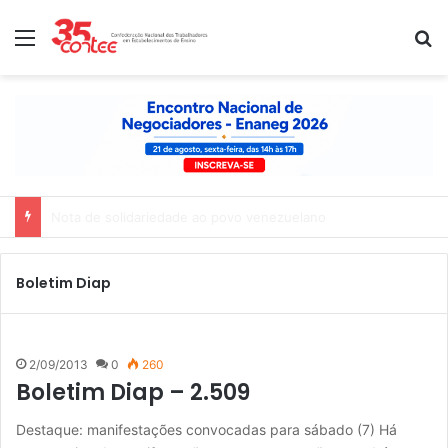
Menu
P
Nota de solidariedade ao povo venezuelano
Boletim Diap
2/09/2013
0
260
Boletim Diap – 2.509
Destaque: manifestações convocadas para sábado (7) Há