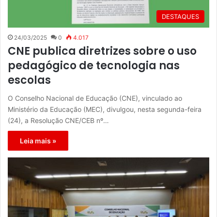
DESTAQUES
24/03/2025
0
4.017
CNE publica diretrizes sobre o uso
pedagógico de tecnologia nas
escolas
O Conselho Nacional de Educação (CNE), vinculado ao
Ministério da Educação (MEC), divulgou, nesta segunda-feira
(24), a Resolução CNE/CEB nº…
Leia mais »