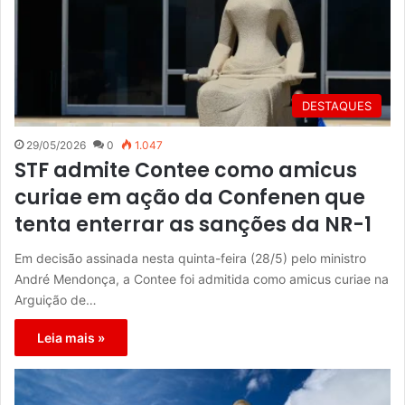
DESTAQUES
29/05/2026
0
1.047
STF admite Contee como amicus
curiae em ação da Confenen que
tenta enterrar as sanções da NR-1
Em decisão assinada nesta quinta-feira (28/5) pelo ministro
André Mendonça, a Contee foi admitida como amicus curiae na
Arguição de…
Leia mais »