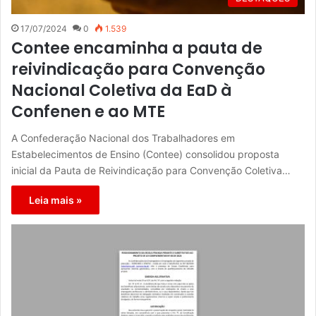
17/07/2024
0
1.539
Contee encaminha a pauta de
reivindicação para Convenção
Nacional Coletiva da EaD à
Confenen e ao MTE
A Confederação Nacional dos Trabalhadores em
Estabelecimentos de Ensino (Contee) consolidou proposta
inicial da Pauta de Reivindicação para Convenção Coletiva…
Leia mais »