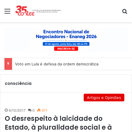
Menu
P
Voto em Lula é defesa da ordem democrática
consciência
Artigos e Opiniões
4/10/2017
0
311
O desrespeito à laicidade do
Estado, à pluralidade social e à