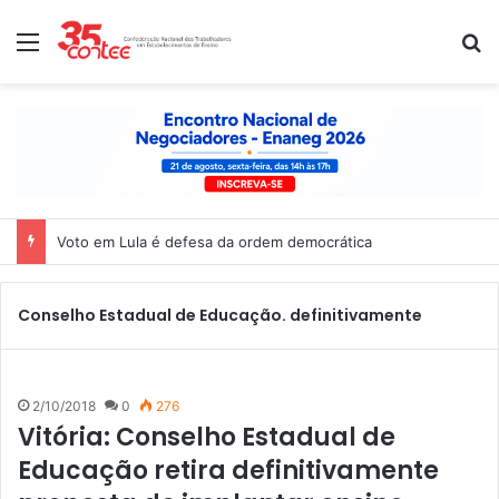
Menu
P
Voto em Lula é defesa da ordem democrática
Conselho Estadual de Educação. definitivamente
2/10/2018
0
276
Vitória: Conselho Estadual de
Educação retira definitivamente