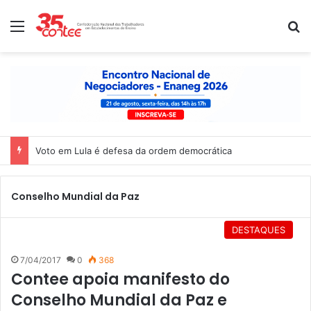
Menu
P
Voto em Lula é defesa da ordem democrática
Conselho Mundial da Paz
DESTAQUES
7/04/2017
0
368
Contee apoia manifesto do
Conselho Mundial da Paz e