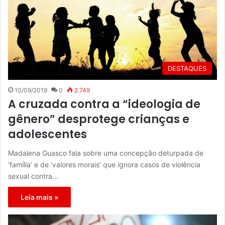
DESTAQUES
10/09/2019
0
2.749
A cruzada contra a “ideologia de
gênero” desprotege crianças e
adolescentes
Madalena Guasco fala sobre uma concepção deturpada de
‘família’ e de ‘valores morais’ que ignora casos de violência
sexual contra…
Leia mais »