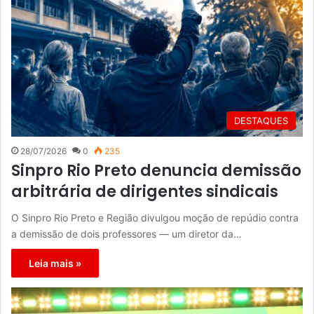
DESTAQUES
28/07/2026
0
235
Sinpro Rio Preto denuncia demissão
arbitrária de dirigentes sindicais
O Sinpro Rio Preto e Região divulgou moção de repúdio contra
a demissão de dois professores — um diretor da…
Leia mais »