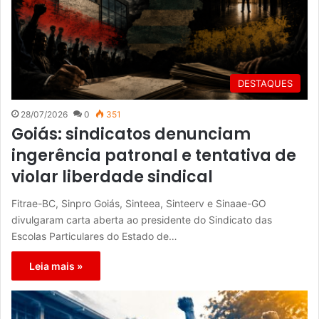
DESTAQUES
28/07/2026
0
351
Goiás: sindicatos denunciam
ingerência patronal e tentativa de
violar liberdade sindical
Fitrae-BC, Sinpro Goiás, Sinteea, Sinteerv e Sinaae-GO
divulgaram carta aberta ao presidente do Sindicato das
Escolas Particulares do Estado de…
Leia mais »