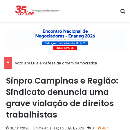
Menu
P
Voto em Lula é defesa da ordem democrática
Sinpro Campinas e Região:
Sindicato denuncia uma
grave violação de direitos
trabalhistas
30/01/2026
Última Atualização 30/01/2026
0
487