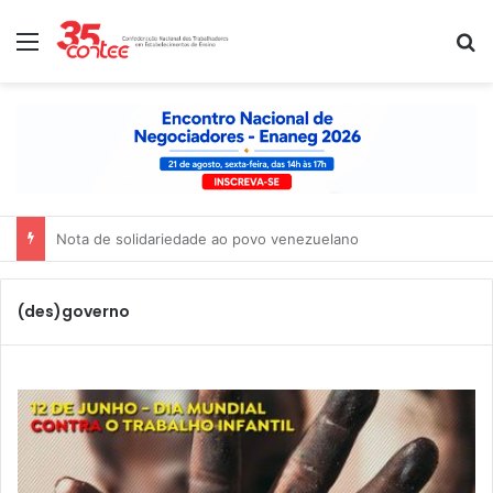
Menu
P
Nota de solidariedade ao povo venezuelano
(des)governo