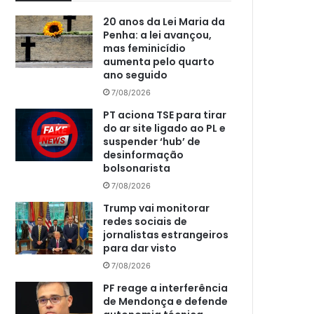
20 anos da Lei Maria da
Penha: a lei avançou,
mas feminicídio
aumenta pelo quarto
ano seguido
7/08/2026
PT aciona TSE para tirar
do ar site ligado ao PL e
suspender ‘hub’ de
desinformação
bolsonarista
7/08/2026
Trump vai monitorar
redes sociais de
jornalistas estrangeiros
para dar visto
7/08/2026
PF reage a interferência
de Mendonça e defende