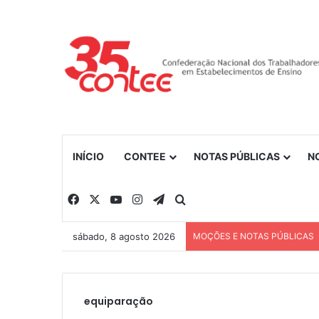
INÍCIO
CONTEE
NOTAS PÚBLICAS
N
Facebook
X
YouTube
Instagram
Telegram
Procurar por
sábado, 8 agosto 2026
MOÇÕES E NOTAS PÚBLICAS
equiparação