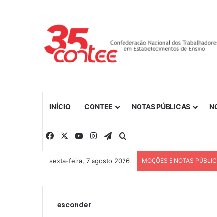
INÍCIO
CONTEE
NOTAS PÚBLICAS
N
Facebook
X
YouTube
Instagram
Telegram
Procurar por
sexta-feira, 7 agosto 2026
MOÇÕES E NOTAS PÚBLI
esconder