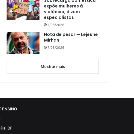
Sobrecarga doméstica
expõe mulheres à
violência, dizem
especialistas
7/08/2026
Nota de pesar — Lejeune
Mirhan
7/08/2026
Mostrar mais
 ENSINO
E
lia, DF