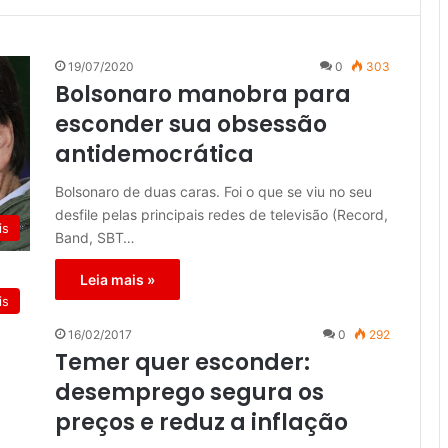
19/07/2020
0
303
Bolsonaro manobra para
esconder sua obsessão
antidemocrática
Bolsonaro de duas caras. Foi o que se viu no seu
desfile pelas principais redes de televisão (Record,
is
Band, SBT…
Leia mais »
is
16/02/2017
0
292
Temer quer esconder:
desemprego segura os
preços e reduz a inflação