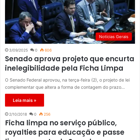
Notícias Gerais
3/09/2025
0
606
Senado aprova projeto que encurta
inelegibilidade pela Ficha Limpa
O Senado Federal aprovou, na terça-feira (2), o projeto de lei
complementar que altera a forma de contagem do prazo…
Leia mais »
2/10/2018
0
256
Ficha limpa no serviço público,
royalties para educação e passe