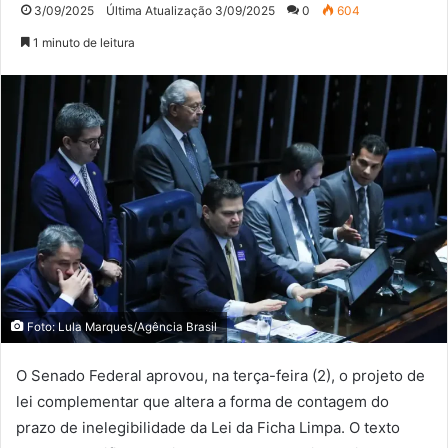
3/09/2025
Última Atualização 3/09/2025
0
604
1 minuto de leitura
Foto: Lula Marques/Agência Brasil
O Senado Federal aprovou, na terça-feira (2), o projeto de
lei complementar que altera a forma de contagem do
prazo de inelegibilidade da Lei da Ficha Limpa. O texto