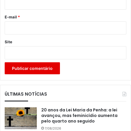
o
*
E-mail
*
Site
ÚLTIMAS NOTÍCIAS
20 anos da Lei Maria da Penha: a lei
avançou, mas feminicídio aumenta
pelo quarto ano seguido
7/08/2026