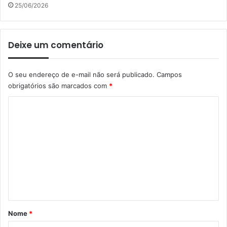
25/06/2026
Deixe um comentário
O seu endereço de e-mail não será publicado.
Campos
obrigatórios são marcados com
*
C
o
m
e
n
t
á
r
Nome
*
i