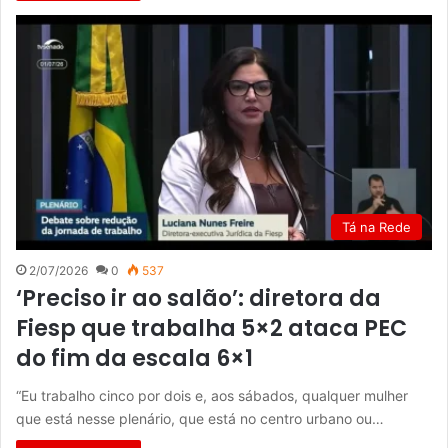
Tá na Rede
2/07/2026
0
537
‘Preciso ir ao salão’: diretora da
Fiesp que trabalha 5×2 ataca PEC
do fim da escala 6×1
“Eu trabalho cinco por dois e, aos sábados, qualquer mulher
que está nesse plenário, que está no centro urbano ou…