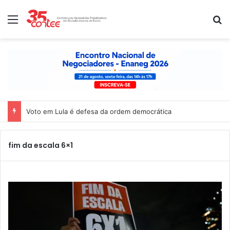
Menu
P
Nota de solidariedade ao povo venezuelano
fim da escala 6×1