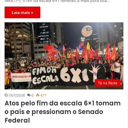
feira (1º), o fim da escala 6×1 remeteu à mais pura luta…
Leia mais »
Tá na Rede
1/07/2026
0
477
Atos pelo fim da escala 6×1 tomam
o país e pressionam o Senado
Federal