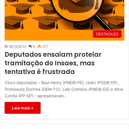
DESTAQUES
18/12/2012
0
327
Deputados ensaiam protelar
tramitação do Insaes, mas
tentativa é frustrada
Cinco deputados – Raul Henry (PMDB-PE), Izalci (PSDB-DF),
Professora Dorinha (DEM-TO), Lelo Coimbra (PMDB-ES) e Aline
Corrêa (PP-SP) – apresentaram…
Leia mais »