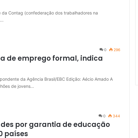
 e da Contag (confederação dos trabalhadores na
a…
0
296
ia de emprego formal, indica
spondente da Agência Brasil/EBC Edição: Aécio Amado A
ilhões de jovens…
0
344
des por garantia de educação
0 países