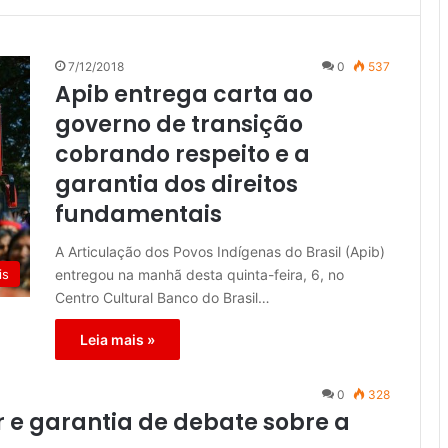
7/12/2018
0
537
Apib entrega carta ao
governo de transição
cobrando respeito e a
garantia dos direitos
fundamentais
A Articulação dos Povos Indígenas do Brasil (Apib)
entregou na manhã desta quinta-feira, 6, no
is
Centro Cultural Banco do Brasil…
Leia mais »
0
328
 e garantia de debate sobre a