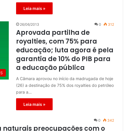
Leia mais »
26/06/2013
0
312
Aprovada partilha de
royalties, com 75% para
educação; luta agora é pela
garantia de 10% do PIB para
a educação pública
ES
A Câmara aprovou no início da madrugada de hoje
(26) a destinação de 75% dos royalties do petróleo
para a…
Leia mais »
0
342
ia naturais preocupações com o