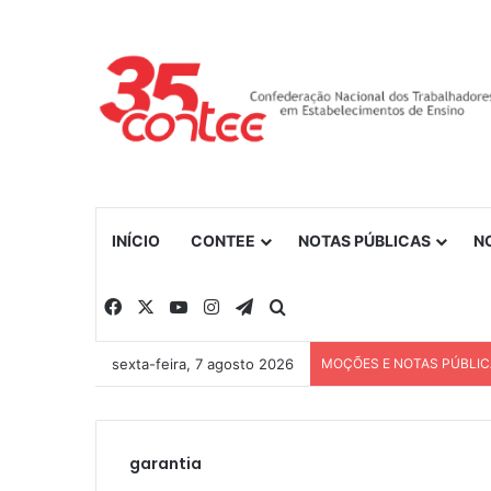
INÍCIO
CONTEE
NOTAS PÚBLICAS
N
Facebook
X
YouTube
Instagram
Telegram
Procurar por
sexta-feira, 7 agosto 2026
MOÇÕES E NOTAS PÚBLI
garantia