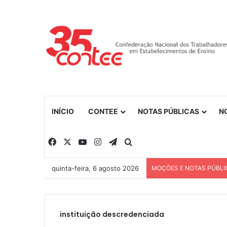
INÍCIO
CONTEE
NOTAS PÚBLICAS
N
Facebook
X
YouTube
Instagram
Telegram
Procurar por
quinta-feira, 6 agosto 2026
MOÇÕES E NOTAS PÚBLI
instituição descredenciada