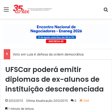
Menu
P
Voto em Lula é defesa da ordem democrática
UFSCar poderá emitir
diplomas de ex-alunos de
instituição descredenciada
2/02/2015
Última Atualização 2/02/2015
0
346
1 minuto de leitura