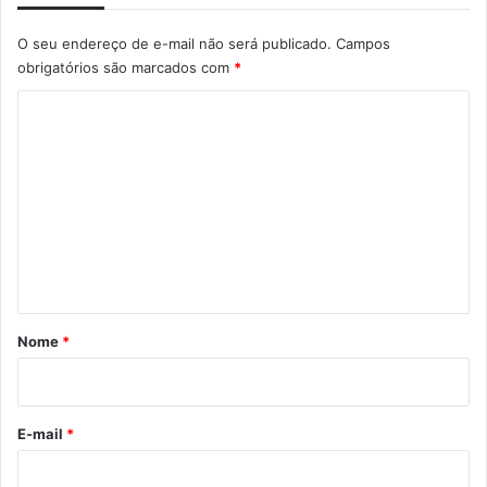
O seu endereço de e-mail não será publicado.
Campos
obrigatórios são marcados com
*
C
o
m
e
n
t
á
r
Nome
*
i
o
*
E-mail
*