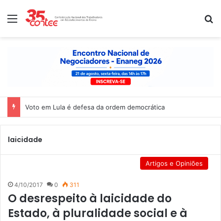
Menu
P
Voto em Lula é defesa da ordem democrática
laicidade
Artigos e Opiniões
4/10/2017
0
311
O desrespeito à laicidade do
Estado, à pluralidade social e à