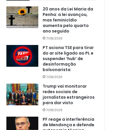
20 anos da Lei Maria da
Penha: a lei avançou,
mas feminicídio
aumenta pelo quarto
ano seguido
7/08/2026
PT aciona TSE para tirar
do ar site ligado ao PL e
suspender ‘hub’ de
desinformação
bolsonarista
7/08/2026
Trump vai monitorar
redes sociais de
jornalistas estrangeiros
para dar visto
7/08/2026
PF reage a interferência
de Mendonça e defende