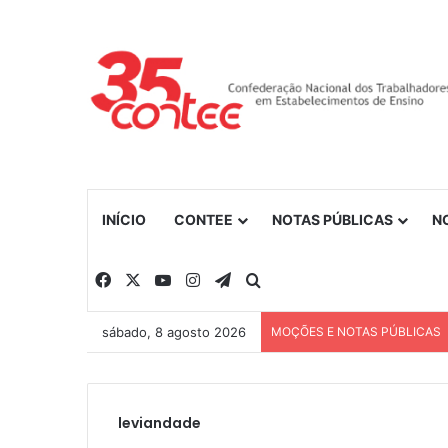
INÍCIO
CONTEE
NOTAS PÚBLICAS
N
Facebook
X
YouTube
Instagram
Telegram
Procurar por
sábado, 8 agosto 2026
MOÇÕES E NOTAS PÚBLICAS
leviandade