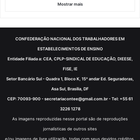
Mostrar mais
CONFEDERAÇÃO NACIONAL DOS TRABALHADORES EM
ESTABELECIMENTOS DE ENSINO
Entidade Filiada a: CEA, CPLP-SINDICAL DE EDUCAÇÃO, DIEESE,
FISE, IE
Setor Bancário Sul - Quadra 1, Bloco K, 15º andar Ed. Seguradoras,
Asa Sul, Brasília, DF
CEP: 70093-900 - secretariacontee@gmail.com.br - Tel: +55 61
3226 1278
As imagens reproduzidas nesse portal são de reproduções
jornalísticas de outros sites
e/ou imagens de livre utilização, todas com seus devidos créditos.