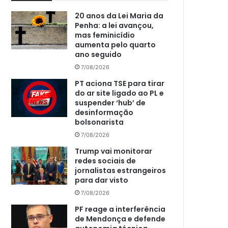
20 anos da Lei Maria da
Penha: a lei avançou,
mas feminicídio
aumenta pelo quarto
ano seguido
7/08/2026
PT aciona TSE para tirar
do ar site ligado ao PL e
suspender ‘hub’ de
desinformação
bolsonarista
7/08/2026
Trump vai monitorar
redes sociais de
jornalistas estrangeiros
para dar visto
7/08/2026
PF reage a interferência
de Mendonça e defende