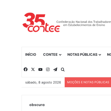
INÍCIO
CONTEE
NOTAS PÚBLICAS
N
Facebook
X
YouTube
Instagram
Telegram
Procurar por
sábado, 8 agosto 2026
MOÇÕES E NOTAS PÚBLICAS
obscura