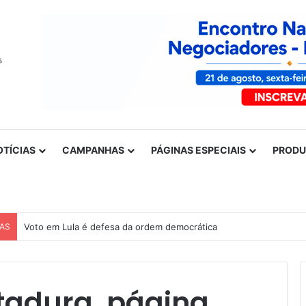
OTÍCIAS
CAMPANHAS
PÁGINAS ESPECIAIS
PROD
CAS
Nota de solidariedade ao povo venezuelano
tadura, página