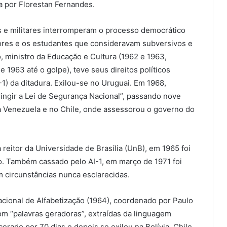
da por Florestan Fernandes.
is e militares interromperam o processo democrático
res e os estudantes que consideravam subversivos e
, ministro da Educação e Cultura (1962 e 1963,
 1963 até o golpe), teve seus direitos políticos
-1) da ditadura. Exilou-se no Uruguai. Em 1968,
fringir a Lei de Segurança Nacional”, passando nove
a Venezuela e no Chile, onde assessorou o governo do
a reitor da Universidade de Brasília (UnB), em 1965 foi
o. Também cassado pelo AI-1, em março de 1971 foi
 circunstâncias nunca esclarecidas.
ional de Alfabetização (1964), coordenado por Paulo
om “palavras geradoras”, extraídas da linguagem
cerado por 70 dias e depois se exilou na Bolívia, Chile,