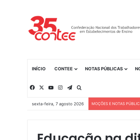
INÍCIO
CONTEE
NOTAS PÚBLICAS
N
Facebook
X
YouTube
Instagram
Telegram
Procurar por
sexta-feira, 7 agosto 2026
MOÇÕES E NOTAS PÚBLI
Educação na di