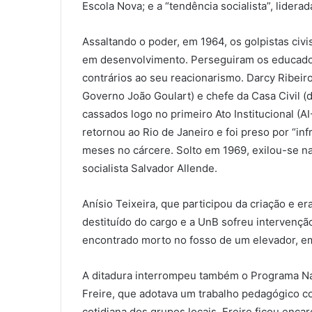
Escola Nova; e a “tendência socialista”, lidera
Assaltando o poder, em 1964, os golpistas civ
em desenvolvimento. Perseguiram os educado
contrários ao seu reacionarismo. Darcy Ribeiro
Governo João Goulart) e chefe da Casa Civil (de
cassados logo no primeiro Ato Institucional (AI
retornou ao Rio de Janeiro e foi preso por “in
meses no cárcere. Solto em 1969, exilou-se n
socialista Salvador Allende.
Anísio Teixeira, que participou da criação e er
destituído do cargo e a UnB sofreu intervençã
encontrado morto no fosso de um elevador, em
A ditadura interrompeu também o Programa Nac
Freire, que adotava um trabalho pedagógico c
cotidiana dos grupos locais. Freire ficou encar