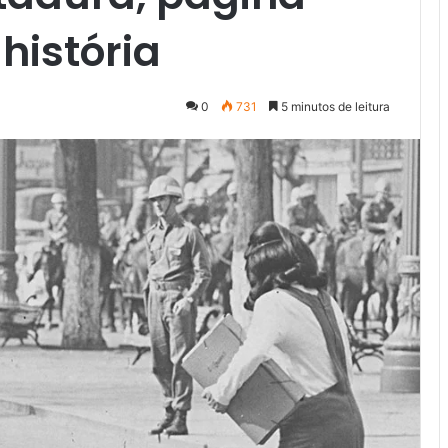
 história
0
731
5 minutos de leitura