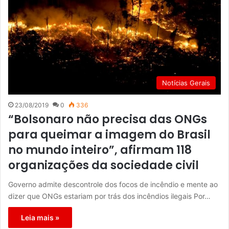
Notícias Gerais
23/08/2019
0
336
“Bolsonaro não precisa das ONGs
para queimar a imagem do Brasil
no mundo inteiro”, afirmam 118
organizações da sociedade civil
Governo admite descontrole dos focos de incêndio e mente ao
dizer que ONGs estariam por trás dos incêndios ilegais Por…
Leia mais »