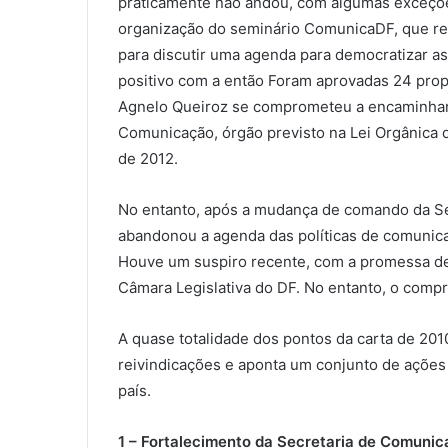
praticamente não andou, com algumas exceções
organização do seminário ComunicaDF, que reu
para discutir uma agenda para democratizar as
positivo com a então Foram aprovadas 24 propo
Agnelo Queiroz se comprometeu a encaminhar a
Comunicação, órgão previsto na Lei Orgânica d
de 2012.
No entanto, após a mudança de comando da S
abandonou a agenda das políticas de comunic
Houve um suspiro recente, com a promessa de e
Câmara Legislativa do DF. No entanto, o comp
A quase totalidade dos pontos da carta de 20
reivindicações e aponta um conjunto de ações 
país.
1 – Fortalecimento da Secretaria de Comuni