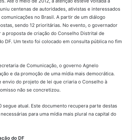
. Até o meio de 2012, a atenção esteve voltada à
niu centenas de autoridades, ativistas e interessados
 comunicações no Brasil. A partir de um diálogo
stas, sendo 12 prioritárias. No evento, o governador
 proposta de criação do Conselho Distrital de
o DF. Um texto foi colocado em consulta pública no fim
ecretaria de Comunicação, o governo Agnelo
ação e da promoção de uma mídia mais democrática.
nvio do projeto de lei que criaria o Conselho à
romisso não se concretizou.
10 segue atual. Este documento recupera parte destas
necessárias para uma mídia mais plural na capital do
cação do DF