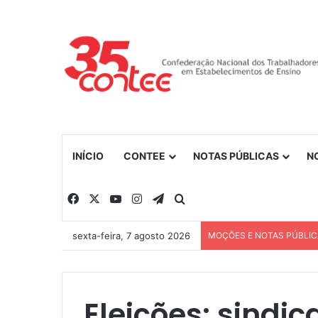
INÍCIO
CONTEE
NOTAS PÚBLICAS
N
Facebook
X
YouTube
Instagram
Telegram
Procurar por
sexta-feira, 7 agosto 2026
MOÇÕES E NOTAS PÚBLI
Eleições: sindic