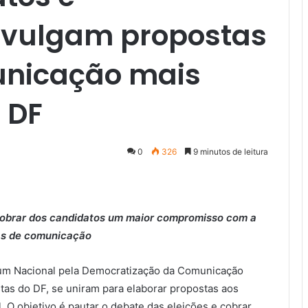
ivulgam propostas
nicação mais
 DF
0
326
9 minutos de leitura
 cobrar dos candidatos um maior compromisso com a
cas de comunicação
rum Nacional pela Democratização da Comunicação
stas do DF, se uniram para elaborar propostas aos
. O objetivo é pautar o debate das eleições e cobrar