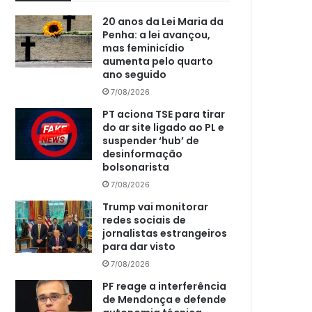
20 anos da Lei Maria da
Penha: a lei avançou,
mas feminicídio
aumenta pelo quarto
ano seguido
7/08/2026
PT aciona TSE para tirar
do ar site ligado ao PL e
suspender ‘hub’ de
desinformação
bolsonarista
7/08/2026
Trump vai monitorar
redes sociais de
jornalistas estrangeiros
para dar visto
7/08/2026
PF reage a interferência
de Mendonça e defende