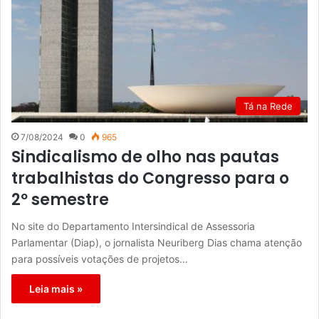
Tá na Rede
7/08/2024
0
965
Sindicalismo de olho nas pautas
trabalhistas do Congresso para o
2º semestre
No site do Departamento Intersindical de Assessoria
Parlamentar (Diap), o jornalista Neuriberg Dias chama atenção
para possíveis votações de projetos…
Leia mais »