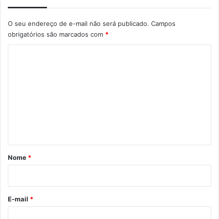
O seu endereço de e-mail não será publicado.
Campos
obrigatórios são marcados com
*
C
o
m
e
n
t
á
r
Nome
*
i
o
*
E-mail
*