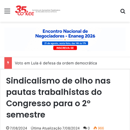
Menu
P
Voto em Lula é defesa da ordem democrática
Sindicalismo de olho nas
pautas trabalhistas do
Congresso para o 2º
semestre
7/08/2024
Última Atualização 7/08/2024
0
966