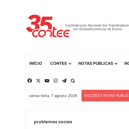
INÍCIO
CONTEE
NOTAS PÚBLICAS
N
Facebook
X
YouTube
Instagram
Telegram
Procurar por
sexta-feira, 7 agosto 2026
MOÇÕES E NOTAS PÚBLI
problemas vocais