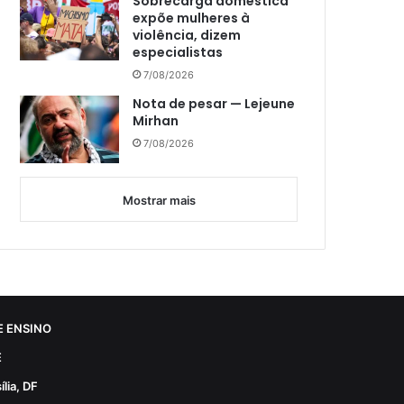
Sobrecarga doméstica
expõe mulheres à
violência, dizem
especialistas
7/08/2026
Nota de pesar — Lejeune
Mirhan
7/08/2026
Mostrar mais
 ENSINO
E
lia, DF